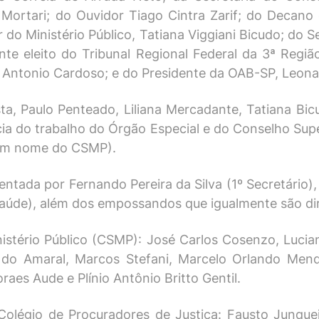
 Mortari; do Ouvidor Tiago Cintra Zarif; do Decan
do Ministério Público, Tatiana Viggiani Bicudo; do S
te eleito do Tribunal Regional Federal da 3ª Regi
Antonio Cardoso; e do Presidente da OAB-SP, Leona
sta, Paulo Penteado, Liliana Mercadante, Tatiana Bi
cia do trabalho do Órgão Especial e do Conselho Sup
(em nome do CSMP).
ntada por Fernando Pereira da Silva (1º Secretário)
(Saúde), além dos empossandos que igualmente são di
stério Público (CSMP): José Carlos Cosenzo, Luci
az do Amaral, Marcos Stefani, Marcelo Orlando Men
raes Aude e Plínio Antônio Britto Gentil.
légio de Procuradores de Justiça: Fausto Junqueir