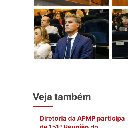
Veja também
Diretoria da APMP participa
da 151ª Reunião do