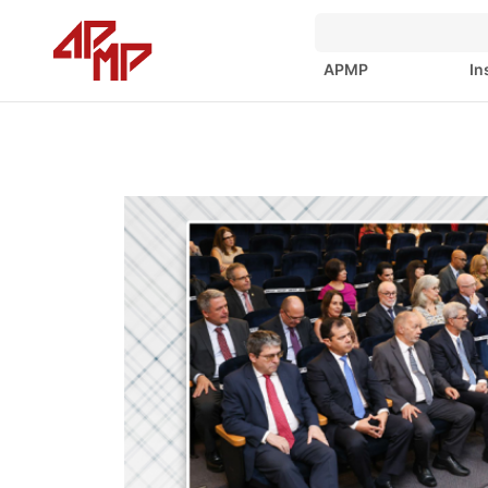
APMP
In