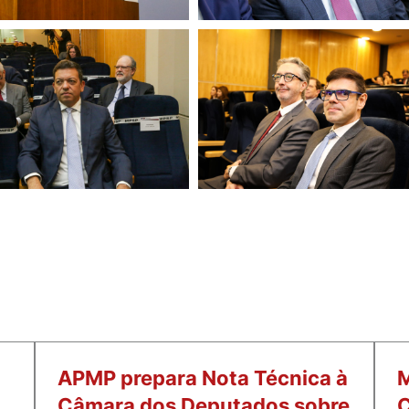
APMP prepara Nota Técnica à
M
Câmara dos Deputados sobre
C