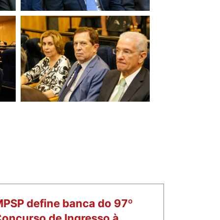
PSP define banca do 97º
oncurso de Ingresso à