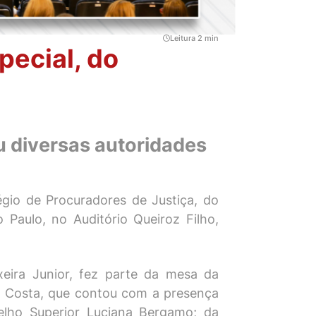
Leitura 2 min
ecial, do
u diversas autoridades
égio de Procuradores de Justiça, do
Paulo, no Auditório Queiroz Filho,
xeira Junior, fez parte da mesa da
 e Costa, que contou com a presença
elho Superior Luciana Bergamo; da