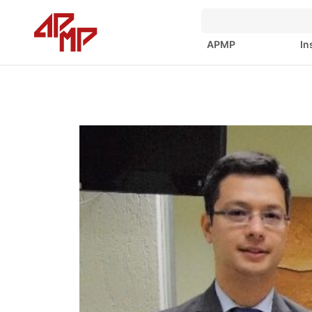
APMP
In