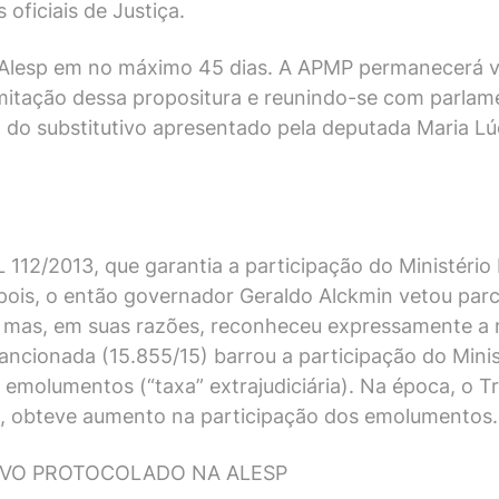
oficiais de Justiça.
 Alesp em no máximo 45 dias. A APMP permanecerá vig
mitação dessa propositura e reunindo-se com parlam
o do substitutivo apresentado pela deputada Maria Lú
 112/2013, que garantia a participação do Ministéri
depois, o então governador Geraldo Alckmin vetou parc
a), mas, em suas razões, reconheceu expressamente a
sancionada (15.855/15) barrou a participação do Minist
molumentos (“taxa” extrajudiciária). Na época, o Tri
ia, obteve aumento na participação dos emolumentos.
TIVO PROTOCOLADO NA ALESP