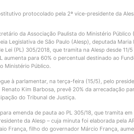
titutivo protocolado pela 2ª vice-presidente da Ale
cretário da Associação Paulista do Ministério Público
eia Legislativa de São Paulo (Alesp), deputada Maria
 de Lei (PL) 305/2018, que tramita na Alesp desde 11/
 PL aumenta para 60% o percentual destinado ao Fund
o Ministério Público.
ue à parlamentar, na terça-feira (15/5), pelo presid
ro, Renato Kim Barbosa, prevê 20% da arrecadação pa
cipação do Tribunal de Justiça.
o para emenda de pauta ao PL 305/18, que tramita em
presidente da Alesp – cuja minuta foi elaborada pela
aio França, filho do governador Márcio França, aum