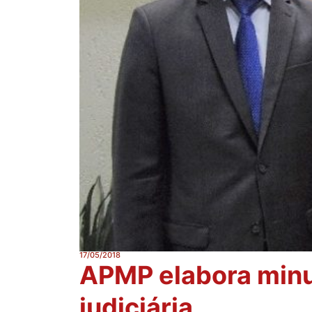
17/05/2018
APMP elabora minut
judiciária