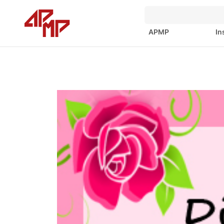
APMP
In