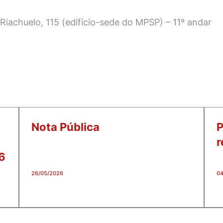
iachuelo, 115 (edifício-sede do MPSP) – 11º andar
Nota Pública
P
r
6
26/05/2026
04