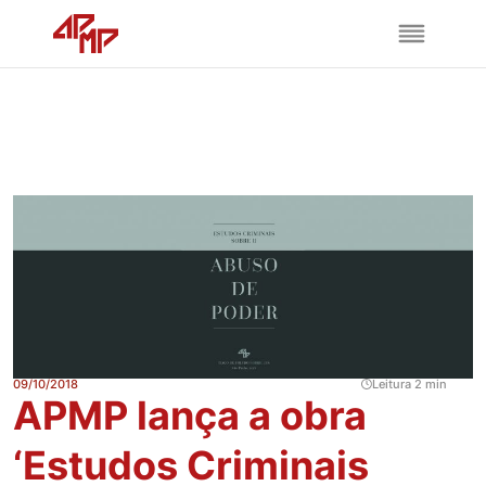
09/10/2018
Leitura 2 min
APMP lança a obra
‘Estudos Criminais