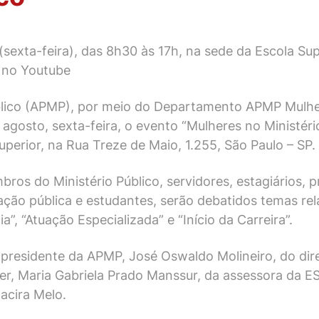
(sexta-feira), das 8h30 às 17h, na sede da Escola Su
P no
Youtube
blico (APMP), por meio do Departamento APMP Mulher,
gosto, sexta-feira, o evento “Mulheres no Ministéri
perior, na Rua Treze de Maio, 1.255, São Paulo – SP.
os do Ministério Público, servidores, estagiários, pr
ação pública e estudantes, serão debatidos temas re
a”, “Atuação Especializada” e “Início da Carreira”.
 presidente da APMP, José Oswaldo Molineiro, do dir
, Maria Gabriela Prado Manssur, da assessora da ESM
Jacira Melo.