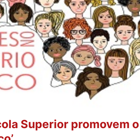
ola Superior promovem o
co’