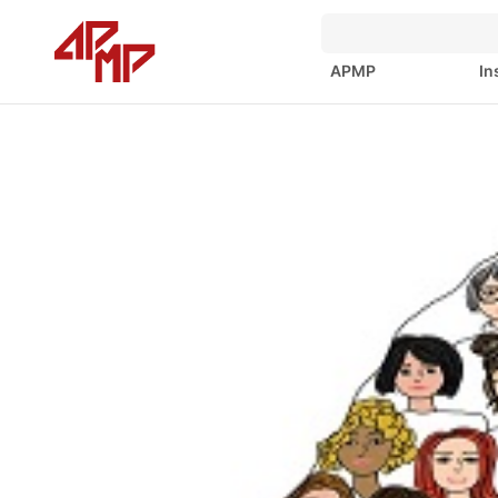
APMP
In