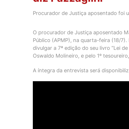
Procurador de Justiça aposentado foi 
O procurador de Justiça aposentado Mar
Público (APMP), na quarta-feira (18/7)
divulgar a 7ª edição do seu livro “Lei 
Oswaldo Molineiro, e pelo 1º tesoureir
A íntegra da entrevista será disponibili