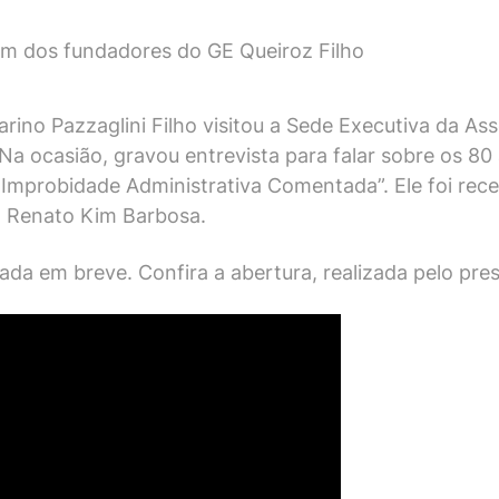
um dos fundadores do GE Queiroz Filho
ino Pazzaglini Filho visitou a Sede Executiva da Ass
. Na ocasião, gravou entrevista para falar sobre os
de Improbidade Administrativa Comentada”. Ele foi re
o, Renato Kim Barbosa.
zada em breve. Confira a abertura, realizada pelo pre