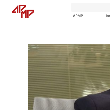
APMP
In