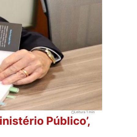
Leitura 1 min
istério Público’,