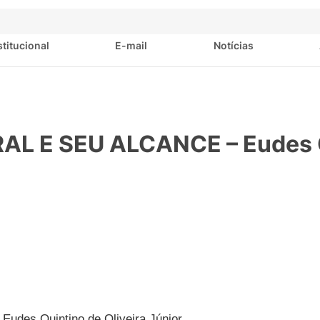
stitucional
E-mail
Notícias
L E SEU ALCANCE – Eudes 
Eudes Quintino de Oliveira Júnior