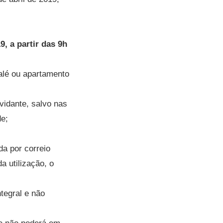
, a partir das 9h
halé ou apartamento
idante, salvo nas
de;
da por correio
a utilização, o
tegral e não