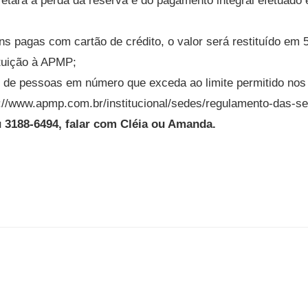
tará a perda da reserva e do pagamento integral efetuado
pagas com cartão de crédito, o valor será restituído em 5
ituição à APMP;
te de pessoas em número que exceda ao limite permitido nos
s://www.apmp.com.br/institucional/sedes/regulamento-das-s
ou 3188-6494, falar com Cléia ou Amanda.