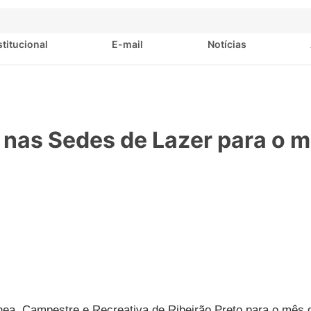
stitucional
E-mail
Notícias
 nas Sedes de Lazer para o 
ea, Campestre e Recreativa de Ribeirão Preto para o mês d