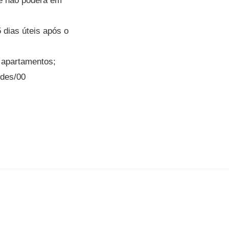
 e não poderá em
 dias úteis após o
 apartamentos;
edes/00