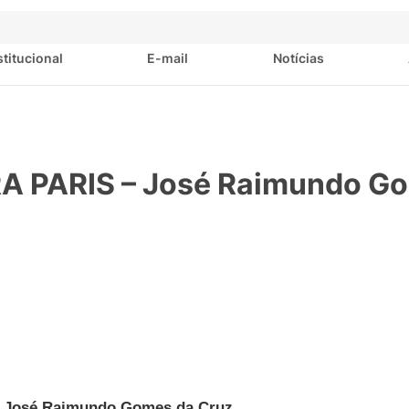
stitucional
E-mail
Notícias
 PARIS – José Raimundo G
José Raimundo Gomes da Cruz