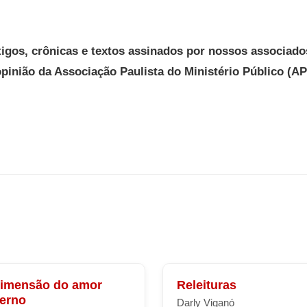
tigos, crônicas e textos assinados por nossos associado
opinião da Associação Paulista do Ministério Público (A
dimensão do amor
Releituras
terno
Darly Viganó