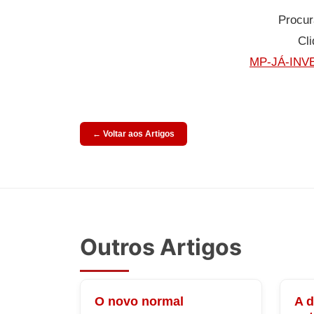
Procur
Cli
MP-JÁ-INV
← Voltar aos Artigos
Outros Artigos
O novo normal
A 