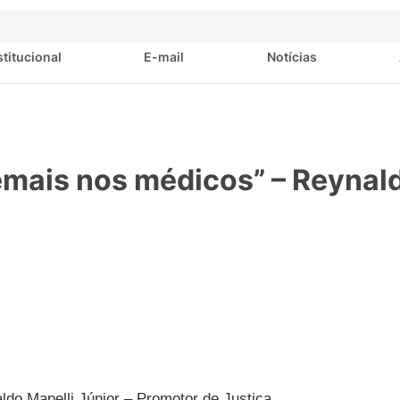
stitucional
E-mail
Notícias
emais nos médicos” – Reynal
ldo Mapelli Júnior – Promotor de Justiça