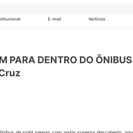
stitucional
E-mail
Notícias
M PARA DENTRO DO ÔNIBUS 
Cruz
 ônibus de sight seeing: com andar superior descoberto, aq