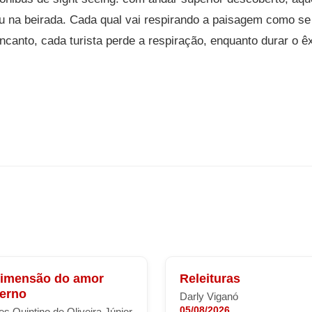
 ou na beirada. Cada qual vai respirando a paisagem como se 
encanto, cada turista perde a respiração, enquanto durar o ê
dimensão do amor
Releituras
terno
Darly Viganó
05/08/2026
s Quintino de Oliveira Júnior