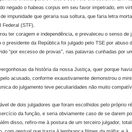
do negado o habeas corpus em seu favor impetrado, em vir
de impunidade que geraria sua soltura, que faria letra morta
l Federal (STF).
u ter coragem e independência, e prevaleceu o senso de j
o presidente da República foi julgado pelo TSE por abuso 
vido “por excesso de provas”, nas palavras cunhadas por u
ergonhosas da história da nossa Justiça, quer porque havi
 pelo acusado, conforme exaustivamente demonstrou o mini
âmica do julgamento teve peculiaridades não muito compatí
vel de dois julgadores que foram escolhidos pelo próprio r
ercício da função, e seria obviamente caso de se darem po
ém disso, refiro-me à postura de um terceiro julgador, tota
, com gestual que trazia à lembrança filmes da máfia; e à