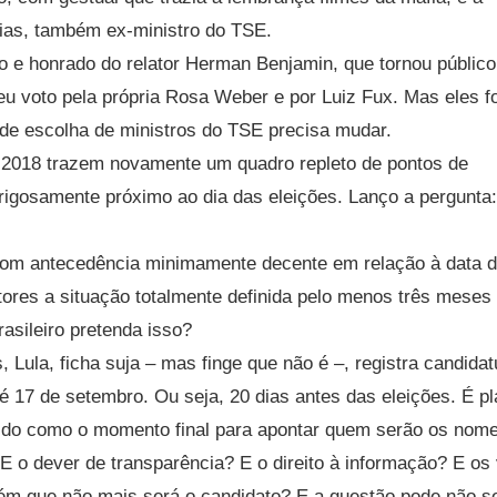
ias, também ex-ministro do TSE.
o e honrado do relator Herman Benjamin, que tornou público
u voto pela própria Rosa Weber e por Luiz Fux. Mas eles f
 de escolha de ministros do TSE precisa mudar.
e 2018 trazem novamente um quadro repleto de pontos de
rigosamente próximo ao dia das eleições. Lanço a pergunta:
com antecedência minimamente decente em relação à data 
itores a situação totalmente definida pelo menos três meses
rasileiro pretenda isso?
 Lula, ficha suja – mas finge que não é –, registra candidat
l é 17 de setembro. Ou seja, 20 dias antes das eleições. É p
nido como o momento final para apontar quem serão os nom
 E o dever de transparência? E o direito à informação? E os
ém que não mais será o candidato? E a questão pode não s