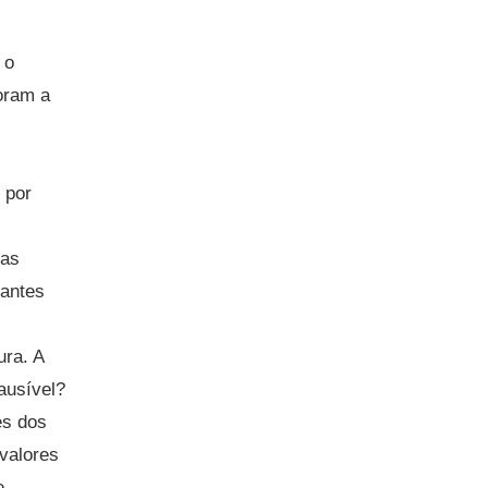
 o
oram a
 por
das
 antes
ura. A
lausível?
es dos
 valores
e