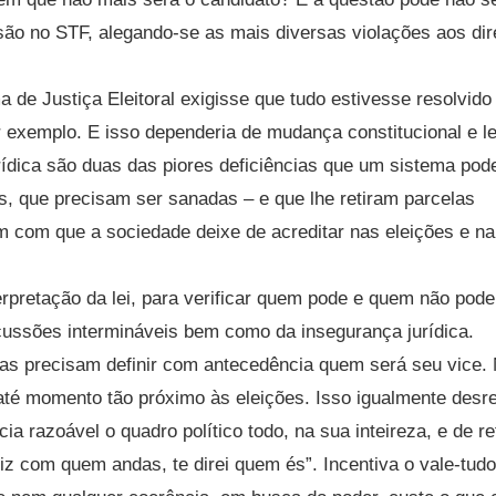
ssão no STF, alegando-se as mais diversas violações aos dir
 de Justiça Eleitoral exigisse que tudo estivesse resolvid
r exemplo. E isso dependeria de mudança constitucional e le
urídica são duas das piores deficiências que um sistema pod
s, que precisam ser sanadas – e que lhe retiram parcelas
zem com que a sociedade deixe de acreditar nas eleições e na
erpretação da lei, para verificar quem pode e quem não pode
scussões intermináveis bem como da insegurança jurídica.
as precisam definir com antecedência quem será seu vice.
até momento tão próximo às eleições. Isso igualmente desre
a razoável o quadro político todo, na sua inteireza, e de refl
z com quem andas, te direi quem és”. Incentiva o vale-tudo 