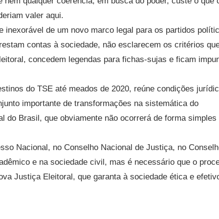
e nem qualquer coerência, em busca do poder, custe o que c
riam valer aqui.
nexorável de um novo marco legal para os partidos políti
estam contas à sociedade, não esclarecem os critérios qu
eleitoral, concedem legendas para fichas-sujas e ficam impu
stinos do TSE até meados de 2020, reúne condições jurídic
njunto importante de transformações na sistemática do
al do Brasil, que obviamente não ocorrerá de forma simples
so Nacional, no Conselho Nacional de Justiça, no Conselh
cadêmico e na sociedade civil, mas é necessário que o proc
a Justiça Eleitoral, que garanta à sociedade ética e efetiv