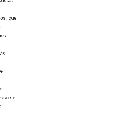
ustar.
cos, que
e
nes
as,
 e
o
esso se
o