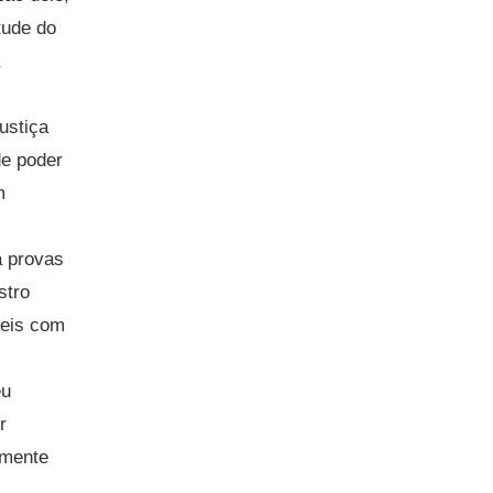
tude do
ustiça
de poder
m
a provas
stro
veis com
éu
r
lmente