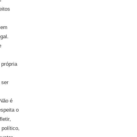
eitos
o em
gal.
e
 própria
 ser
 Não é
speita o
etir,
político,