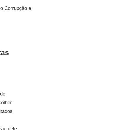
ito Corrupção e
tas
 de
colher
utados
zão dele,