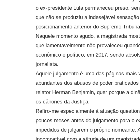
o ex-presidente Lula permaneceu preso, sen
que não se produziu a indesejável sensação 
posicionamento anterior do Supremo Tribuna
Naquele momento agudo, a magistrada mostro
que lamentavelmente não prevaleceu quando 
econômico e político, em 2017, sendo absol
jornalista.
Aquele julgamento é uma das páginas mais v
abundantes dos abusos de poder praticados
relator Herman Benjamin, quer porque a din
os cânones da Justiça.
Refiro-me especialmente à atuação questioná
poucos meses antes do julgamento para o ex
impedidos de julgarem o próprio nomeante. Al
incompatível com a atitude de um magistrado