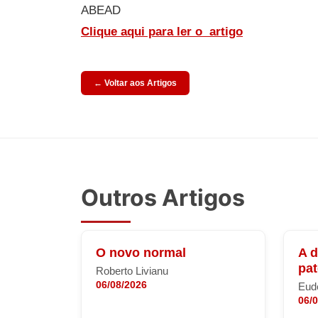
ABEAD
Clique aqui para ler o
artigo
← Voltar aos Artigos
Outros Artigos
O novo normal
A 
pa
Roberto Livianu
06/08/2026
Eude
06/