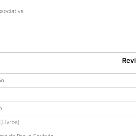
sociativa
Rev
ão
o
(Livros)