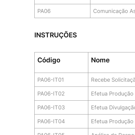
PA06
Comunicação As
INSTRUÇÕES
Código
Nome
PA06-IT01
Recebe Solicitaç
PA06-IT02
Efetua Produção
PA06-IT03
Efetua Divulgaçã
PA06-IT04
Efetua Produção 