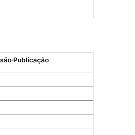
isão
Publicação
/