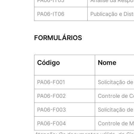
PA06-IT05
Análise da Respo
PA06-IT06
Publicação e Dist
FORMULÁRIOS
Código
Nome
PA06-F001
Solicitação de
PA06-F002
Controle de C
PA06-F003
Solicitação d
PA06-F004
Controle de M