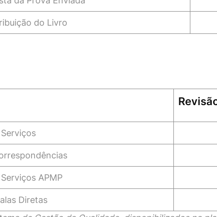
sta da Prova Enviada
ribuição do Livro
Revisã
 Serviços
orrespondências
e Serviços APMP
alas Diretas