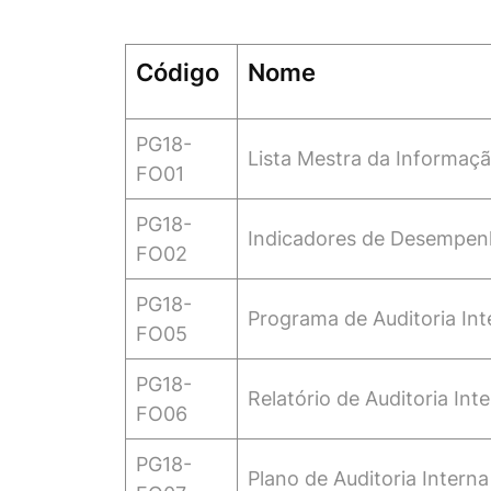
Código
Nome
PG18-
Lista Mestra da Informaç
FO01
PG18-
Indicadores de Desemp
e
n
FO02
PG18-
Programa de Auditoria Int
FO05
PG18-
Relatório de Auditoria Int
FO06
PG18-
Plano de Auditoria Interna