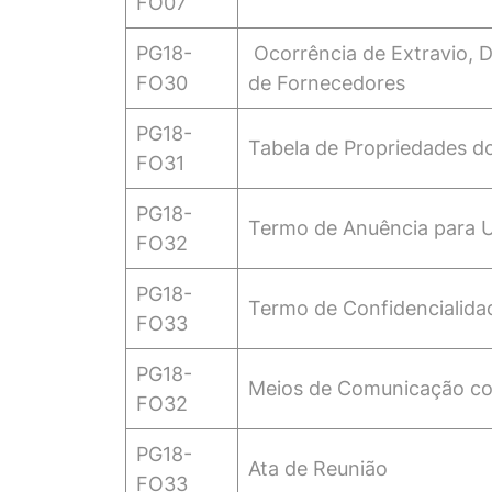
FO07
PG18-
Ocorrência de Extravio, 
FO30
de Fornecedores
PG18-
Tabela de Propriedades d
FO31
PG18-
Termo de Anuência para U
FO32
PG18-
Termo de Confidencialida
FO33
PG18-
Meios de Comunicação com
FO32
PG18-
Ata de Reunião
FO33