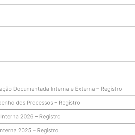
mação Documentada Interna e Externa – Registro
enho dos Processos – Registro
 Interna 2026 –
R
e
g
i
s
t
r
o
Interna 2025 – Registro