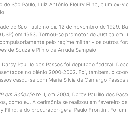
 de São Paulo, Luiz Antônio Fleury Filho, e um ex-v
do.
dade de São Paulo no dia 12 de novembro de 1929. Ba
o (USP) em 1953. Tornou-se promotor de Justiça em 1
mpulsoriamente pelo regime militar – os outros fo
ves de Souza e Plínio de Arruda Sampaio.
7, Darcy Paulillo dos Passos foi deputado federal. Dep
osentados no biênio 2000-2002. Foi, também, o coo
assos casou-se com Maria Silvia de Camargo Passos e 
P em Reflexão
nº 1, em 2004, Darcy Paulillo dos Pa
, como eu. A cerimônia se realizou em fevereiro de 
y Filho, e do procurador-geral Paulo Frontini. Foi 