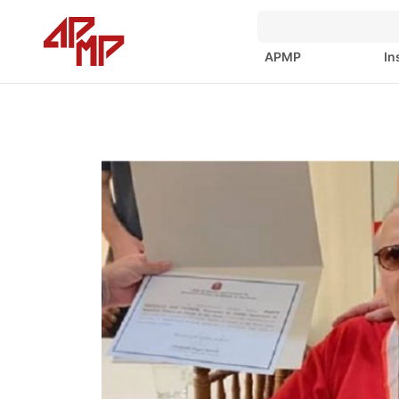
APMP
In