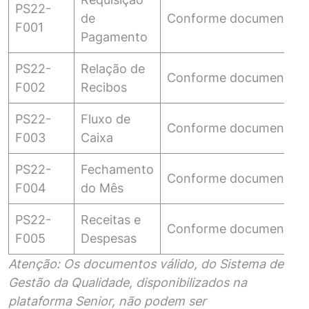
PS22-
de
Conforme documento
F001
Pagamento
PS22-
Relação de
Conforme documento
F002
Recibos
PS22-
Fluxo de
Conforme documento
F003
Caixa
PS22-
Fechamento
Conforme documento
F004
do Mês
PS22-
Receitas e
Conforme documento
F005
Despesas
Atenção:
Os documentos válido, do Sistema de
Gestão da Qualidade, disponibilizados na
plataforma Senior, não podem ser