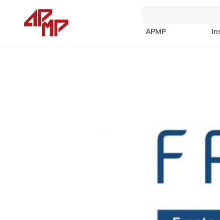
APMP
In