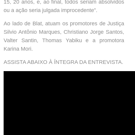
15, 20 anos, e, ao final, todos seriam absolvidos
ou a ação seria julgada improcedente”.
Ao lado de Blat, atuam os promotores de Justiça
Silvio Antônio Marques, Christiano Jorge Santos,
Valter Santin, Thomas Yabiku e a promotora
Karina Mori.
ASSISTA ABAIXO À ÍNTEGRA DA ENTREVISTA.