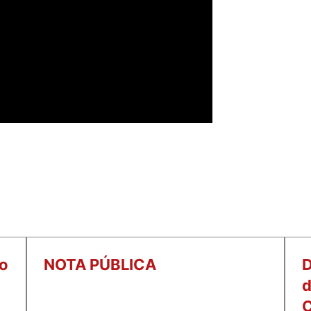
o
NOTA PÚBLICA
D
d