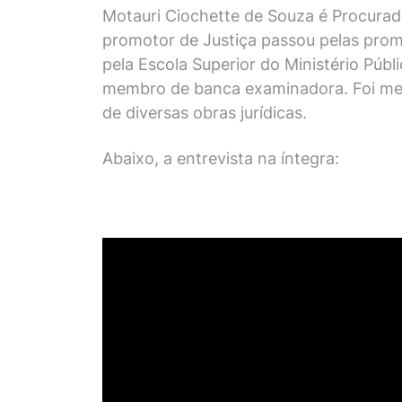
Motauri Ciochette de Souza é Procurado
promotor de Justiça passou pelas prom
pela Escola Superior do Ministério Púb
membro de banca examinadora. Foi memb
de diversas obras jurídicas.
Abaixo, a entrevista na íntegra: