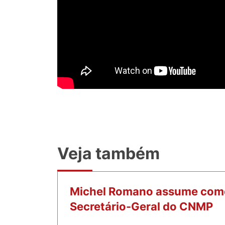
Veja também
Michel Romano assume com
Secretário-Geral do CNMP