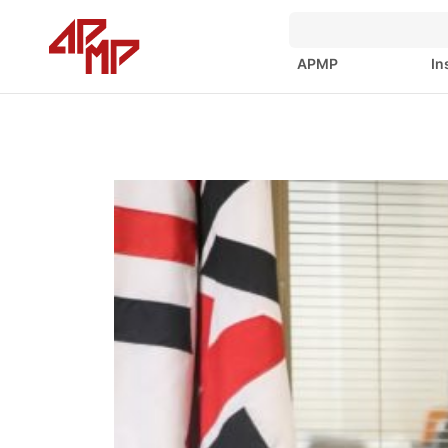
APMP
In