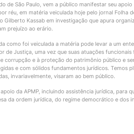
do de São Paulo, vem a público manifestar seu apoio 
r réu, em matéria veiculada hoje pelo jornal Folha de
tro Gilberto Kassab em investigação que apura organ
am prejuízo ao erário.
 como foi veiculada a matéria pode levar a um ente
r de Justiça, uma vez que suas atuações funcionais 
de corrupção e à proteção do patrimônio público e s
igidas e com sólidos fundamentos jurídicos. Temos p
as, invariavelmente, visaram ao bem público.
apoio da APMP, incluindo assistência jurídica, para
sa da ordem jurídica, do regime democrático e dos int