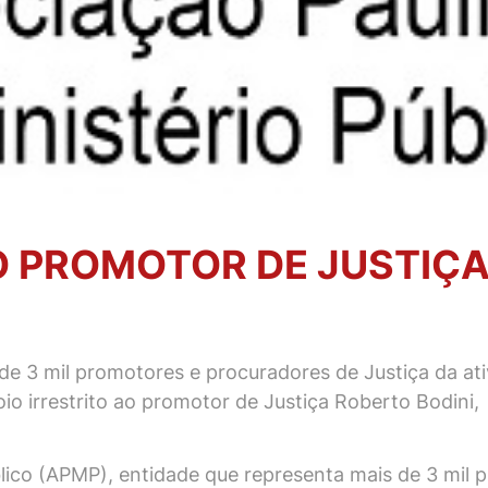
O PROMOTOR DE JUSTIÇ
de 3 mil promotores e procuradores de Justiça da at
io irrestrito ao promotor de Justiça Roberto Bodini,
blico (APMP), entidade que representa mais de 3 mil