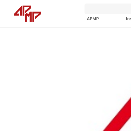
APMP
In