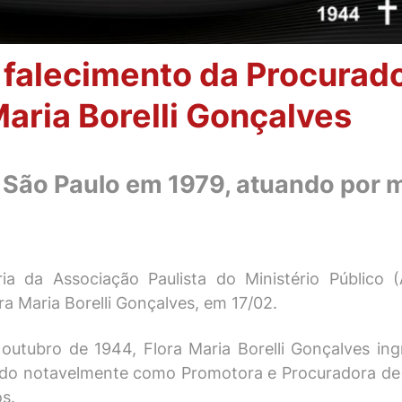
 falecimento da Procurado
aria Borelli Gonçalves
 São Paulo em 1979, atuando por 
ia da Associação Paulista do Ministério Público
a Maria Borelli Gonçalves, em 17/02.
 outubro de 1944, Flora Maria Borelli Gonçalves ing
ndo notavelmente como Promotora e Procuradora de 
s.