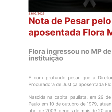
23/02/2026
Nota de Pesar pelo
aposentada Flora M
Flora ingressou no MP de
instituição
É com profundo pesar que a Diretor
Procuradora de Justiça aposentada Flor
Nascida na capital paulista, em 29 de
Paulo em 10 de outubro de 1979, atua
abril de 2003, depois de mais de 20 ano