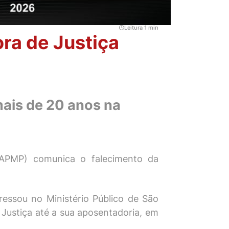
Leitura 1 min
ra de Justiça
mais de 20 anos na
 (APMP) comunica o falecimento da
ressou no Ministério Público de São
Justiça até a sua aposentadoria, em