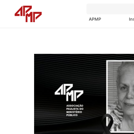
APMP
In