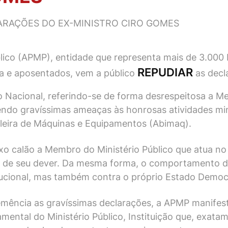
ARAÇÕES DO EX-MINISTRO CIRO GOMES
úblico (APMP), entidade que representa mais de 3.00
REPUDIAR
va e aposentados, vem a público
as decla
 Nacional, referindo-se de forma desrespeitosa a Me
endo gravíssimas ameaças às honrosas atividades mini
sileira de Máquinas e Equipamentos (Abimaq).
ixo calão a Membro do Ministério Público que atua no 
o de seu dever. Da mesma forma, o comportamento do
tucional, mas também contra o próprio Estado Democr
mência as gravíssimas declarações, a APMP manifesta
mental do Ministério Público, Instituição que, exata