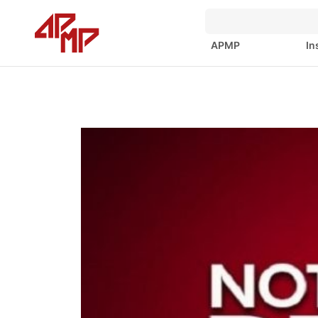
APMP
In