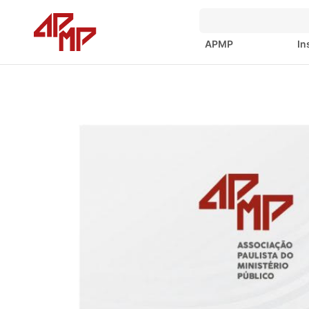
APMP
In