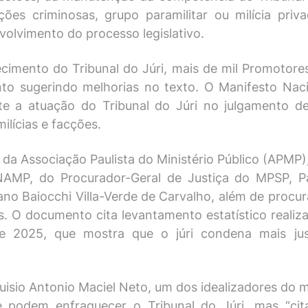
es criminosas, grupo paramilitar ou milícia priv
olvimento do processo legislativo.
imento do Tribunal do Júri, mais de mil Promotore
o sugerindo melhorias no texto. O Manifesto Naci
te a atuação do Tribunal do Júri no julgamento d
ilícias e facções.
da Associação Paulista do Ministério Público (APMP),
MP, do Procurador-Geral de Justiça do MPSP, Pau
ano Baiocchi Villa-Verde de Carvalho, além de procu
. O documento cita levantamento estatístico reali
 e 2025, que mostra que o júri condena mais ju
isio Antonio Maciel Neto, um dos idealizadores do ma
e podem enfraquecer o Tribunal do Júri, mas “cit