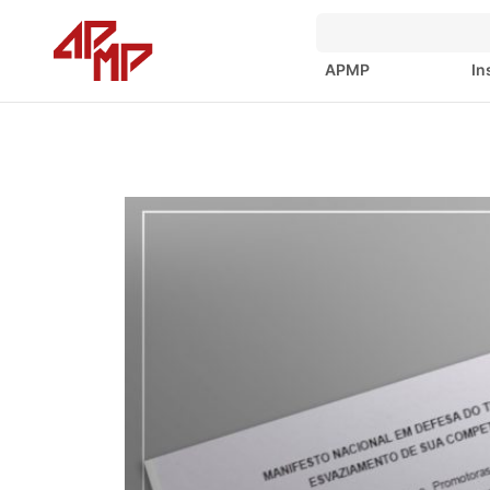
APMP
In