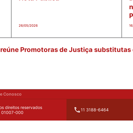
n
P
26/05/2026
16
reúne Promotoras de Justiça substitutas
he Conosco
os direitos reservados
11 3188-6464
P: 01007-000