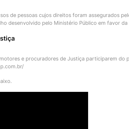
os de pessoas cujos direitos foram assegurados pelo
lho desenvolvido pelo Ministério Público em favor da 
stiça
otores e procuradores de Justiça participarem do p
p.com.br/
aixo.