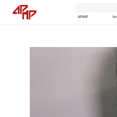
APMP
In