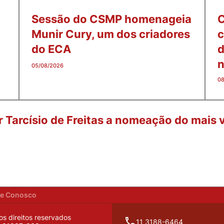
Sessão do CSMP homenageia
Munir Cury, um dos criadores
c
do ECA
d
n
05/08/2026
08
 Tarcísio de Freitas a nomeação do mais
he Conosco
os direitos reservados
11 3188-6464