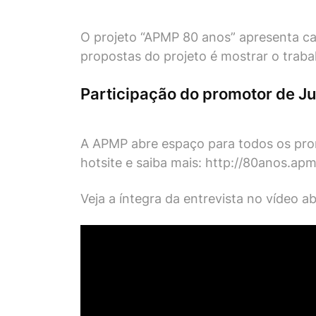
O projeto “APMP 80 anos” apresenta cas
propostas do projeto é mostrar o traba
Participação do promotor de Ju
A APMP abre espaço para todos os prom
hotsite e saiba mais:
http://80anos.apm
Veja a íntegra da entrevista no vídeo ab