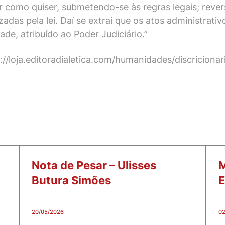
 como quiser, submetendo-se às regras legais; rever
das pela lei. Daí se extrai que os atos administrati
ade, atribuído ao Poder Judiciário.”
s://loja.editoradialetica.com/humanidades/discriciona
Nota de Pesar – Ulisses
M
Butura Simões
E
20/05/2026
02