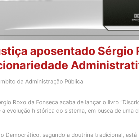
ustiça aposentado Sérgio
icionariedade Administrat
 âmbito da Administração Pública
gio Roxo da Fonseca acaba de lançar o livro “Discric
re a evolução histórica do sistema, em busca de uma 
do Democrático, segundo a doutrina tradicional, está s