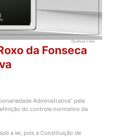
Leitura 1 min
 Roxo da Fonseca
iva
ionariedade Administrativa” pela
definição do controle normativo da
ob a lei, pois a Constituição de