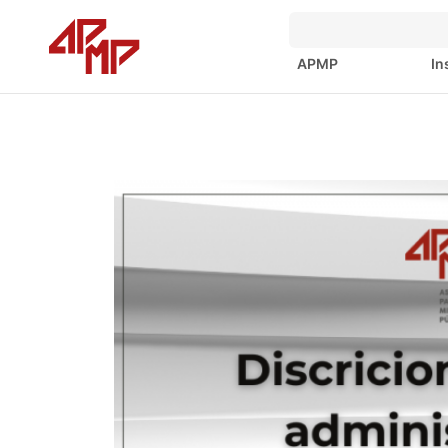
APMP
In