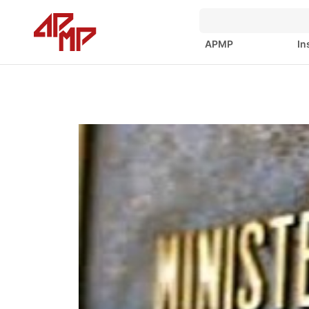
APMP
In