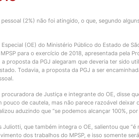
pessoal (2%) não foi atingido, o que, segundo algun
o Especial (OE) do Ministério Público do Estado de S
MPSP para o exercício de 2018, apresentada pela Pro
a proposta da PGJ alegaram que deveria ter sido uti
 Estado. Todavia, a proposta da PGJ a ser encaminhad
ssoal.
da, procuradora de Justiça e integrante do OE, disse 
m pouco de cautela, mas não parece razoável deixar d
nalizou aduzindo que “se podemos alcançar 100%, por
 Juliotti, que também integra o OE, salientou que “é
lvimento dos trabalhos do MPSP, e isso somente se