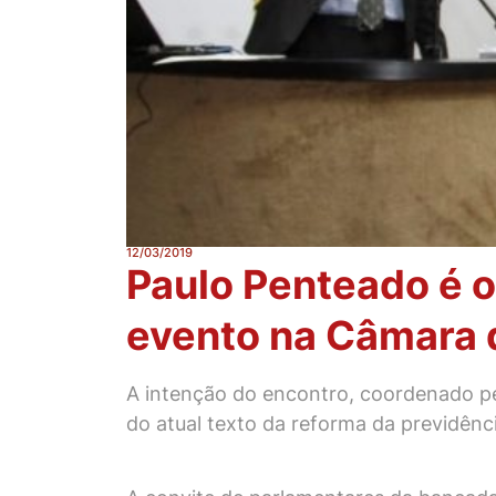
12/03/2019
Paulo Penteado é 
evento na Câmara
A intenção do encontro, coordenado pe
do atual texto da reforma da previdênc