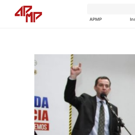
APMP
In