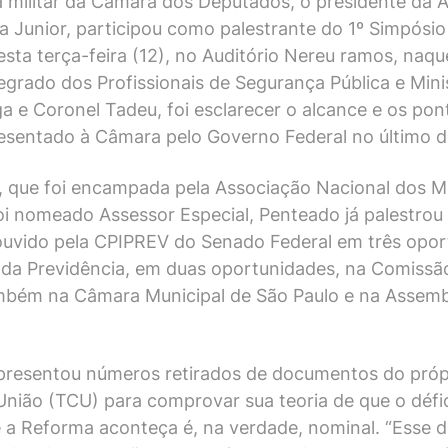
militar da Câmara dos Deputados, o presidente da As
a Junior, participou como palestrante do 1º Simpósio
ta terça-feira (12), no Auditório Nereu ramos, naque
grado dos Profissionais de Segurança Pública e Mini
e Coronel Tadeu, foi esclarecer o alcance e os pont
esentado à Câmara pelo Governo Federal no último di
, que foi encampada pela Associação Nacional dos M
oi nomeado Assessor Especial, Penteado já palestrou
i ouvido pela CPIPREV do Senado Federal em três op
da Previdência, em duas oportunidades, na Comissã
mbém na Câmara Municipal de São Paulo e na Assembl
presentou números retirados de documentos do próp
 União (TCU) para comprovar sua teoria de que o déf
 a Reforma aconteça é, na verdade, nominal. “Esse d