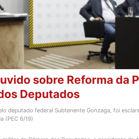
ouvido sobre Reforma da 
 dos Deputados
lo deputado federal Subtenente Gonzaga, foi esclare
ia (PEC 6/19)