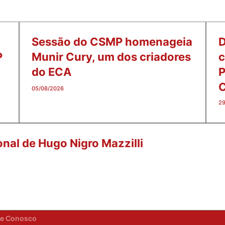
Sessão do CSMP homenageia
D
P
Munir Cury, um dos criadores
c
do ECA
P
C
05/08/2026
29
onal de Hugo Nigro Mazzilli
he Conosco