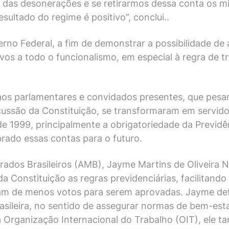
 das desonerações e se retirarmos dessa conta os mi
esultado do regime é positivo”, conclui..
no Federal, a fim de demonstrar a possibilidade de a
s a todo o funcionalismo, em especial à regra de tr
 aos parlamentares e convidados presentes, que pesa
scussão da Constituição, se transformaram em servid
sde 1999, principalmente a obrigatoriedade da Previ
ibrado essas contas para o futuro.
rados Brasileiros (AMB), Jayme Martins de Oliveira 
da Constituição as regras previdenciárias, facilitan
sam de menos votos para serem aprovadas. Jayme de
asileira, no sentido de assegurar normas de bem-esta
da Organização Internacional do Trabalho (OIT), el