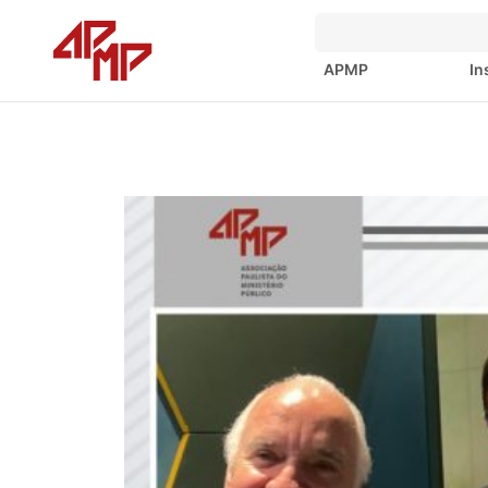
APMP
In