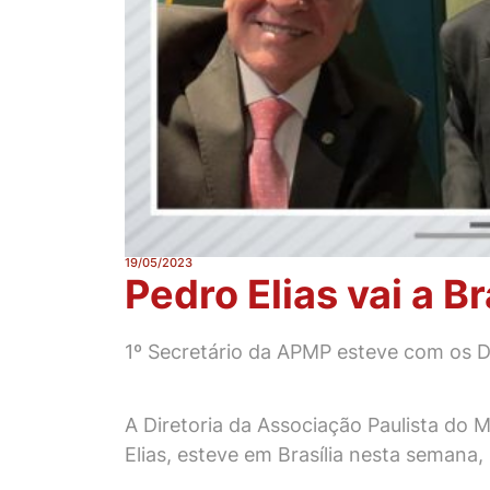
19/05/2023
Pedro Elias vai a Br
1º Secretário da APMP esteve com os 
A Diretoria da Associação Paulista do 
Elias, esteve em Brasília nesta semana