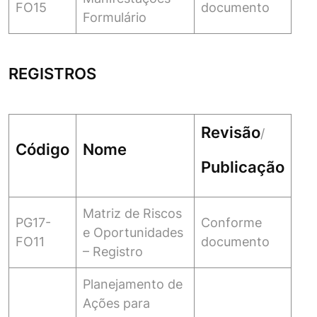
FO15
documento
Formulário
REGISTROS
Revisão
/
Código
Nome
Publicação
Matriz de Riscos
PG17-
Conforme
e Oportunidades
FO11
documento
– Registro
Planejamento de
Ações para