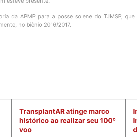
m esteve presente.
etoria da APMP para a posse solene do TJMSP, que
mente, no biênio 2016/2017.
TransplantAR atinge marco
I
histórico ao realizar seu 100º
I
voo
d