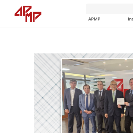
APMP
In