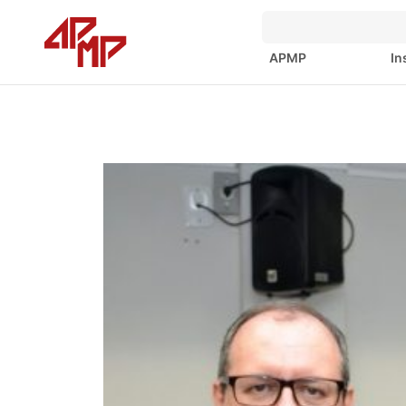
APMP
In