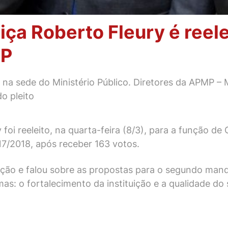
iça Roberto Fleury é reele
SP
) na sede do Ministério Público. Diretores da APMP –
o pleito
foi reeleito, na quarta-feira (8/3), para a função de 
17/2018, após receber 163 votos.
ação e falou sobre as propostas para o segundo man
s: o fortalecimento da instituição e a qualidade do s