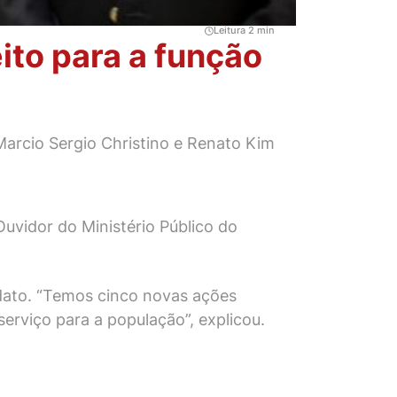
Leitura 2 min
ito para a função
 Marcio Sergio Christino e Renato Kim
Ouvidor do Ministério Público do
dato. “Temos cinco novas ações
erviço para a população”, explicou.