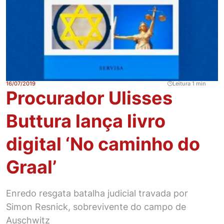
16/07/2019
Leitura 1 min
Procurador Ulisses
Buttura lança livro
digital ‘No caminho do
Graal’
Enredo resgata batalha judicial travada por
Simon Resnick, sobrevivente do campo de
Auschwitz