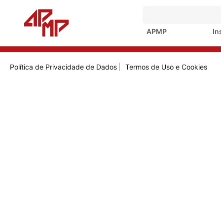
APMP
Institucional
Notícias
Assessoria de Imprensa
Trabal
Associação Paulista do Ministério Público 2025 © Todos 
APMP
In
Rua Riachuelo, 115, 11º andar – Sé – São Paulo/SP - CE
Política de Privacidade de Dados
Termos de Uso e Cookies