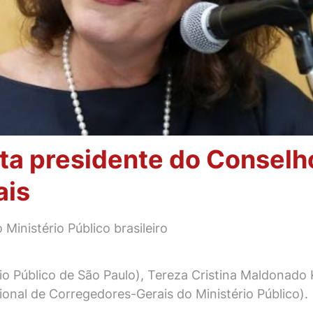
ita presidente do Conselh
ais
Ministério Público brasileiro
o Público de São Paulo), Tereza Cristina Maldonado 
al de Corregedores-Gerais do Ministério Público).