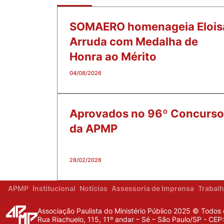
SOMAERO homenageia Elois
Arruda com Medalha de
Honra ao Mérito
04/08/2026
Aprovados no 96º Concurso d
da APMP
28/02/2026
APMP
Institucional
Notícias
Assessoria de Imprensa
Trabal
Associação Paulista do Ministério Público 2025 © Todos 
Rua Riachuelo, 115, 11º andar – Sé – São Paulo/SP - CE