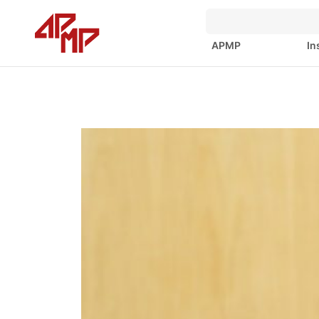
APMP
In