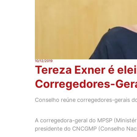
10/12/2019
Tereza Exner é ele
Corregedores-Ger
Conselho reúne corregedores-gerais do 
A corregedora-geral do MPSP (Ministéri
presidente do CNCGMP (Conselho Nacion