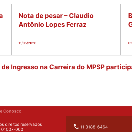
a
Nota de pesar – Claudio
B
Antônio Lopes Ferraz
11/05/2026
02
e Ingresso na Carreira do MPSP particip
he Conosco
os direitos reservados
11 3188-6464
P: 01007-000