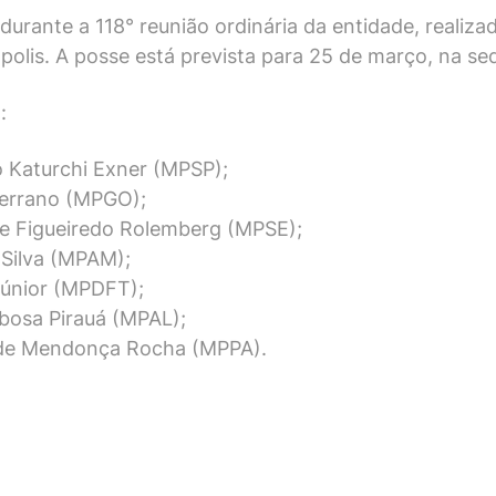
urante a 118° reunião ordinária da entidade, realiz
ópolis. A posse está prevista para 25 de março, na s
:
o Katurchi Exner (MPSP);
Serrano (MPGO);
de Figueiredo Rolemberg (MPSE);
 Silva (MPAM);
Júnior (MPDFT);
rbosa Pirauá (MPAL);
e de Mendonça Rocha (MPPA).