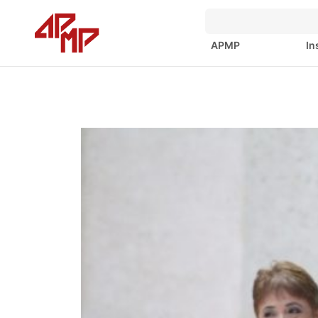
APMP
In