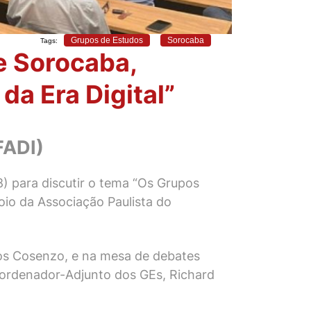
Grupos de Estudos
Sorocaba
Tags:
e Sorocaba,
da Era Digital”
FADI)
) para discutir o tema “Os Grupos
poio da Associação Paulista do
rlos Cosenzo, e na mesa de debates
ordenador-Adjunto dos GEs, Richard