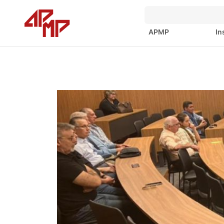
APMP
In