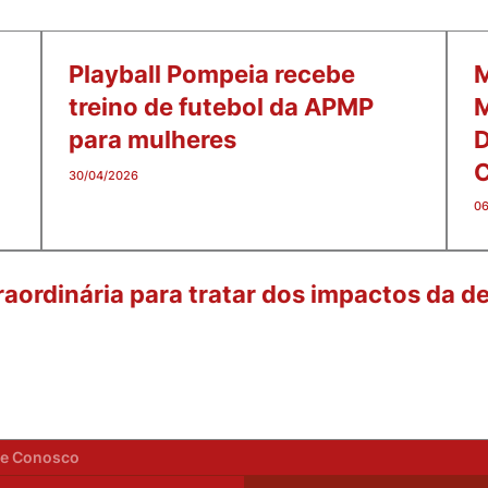
Playball Pompeia recebe
M
treino de futebol da APMP
M
para mulheres
D
C
30/04/2026
06
aordinária para tratar dos impactos da de
he Conosco