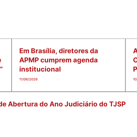
Em Brasília, diretores da
A
e
APMP cumprem agenda
C
”
institucional
P
11/06/2026
10
 de Abertura do Ano Judiciário do TJSP