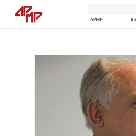
APMP
In