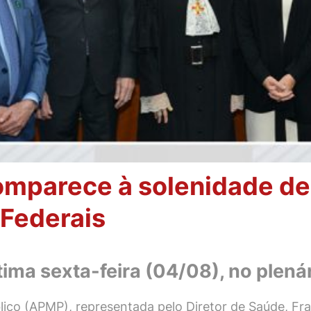
omparece à solenidade de
Federais
ltima sexta-feira (04/08), no plen
lico (APMP), representada pelo Diretor de Saúde, Fra