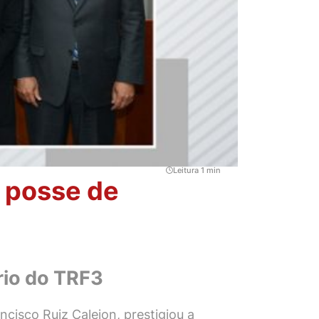
Leitura 1 min
 posse de
ário do TRF3
ncisco Ruiz Calejon, prestigiou a