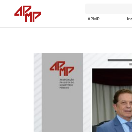
APMP
In